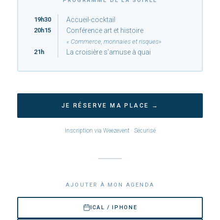
PROGRAMME DE LA SOIRÉE
19h30
Accueil-cocktail
20h15
Conférence art et histoire
« Commerce, monnaies et risques»
21h
La croisière s’amuse à quai
JE RÉSERVE MA PLACE →
Inscription via Weezevent · Sécurisé
AJOUTER À MON AGENDA
ICAL / IPHONE